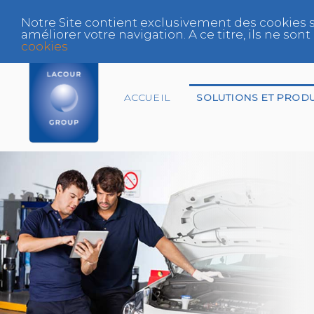
Notre Site contient exclusivement des cookies s
améliorer votre navigation. A ce titre, ils ne s
cookies
ACCUEIL
SOLUTIONS ET PRODU
Assureur
Centre Agréé VHU
Expert
Fabricant et
Distributeur Peinture