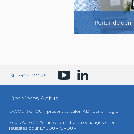
Portail de déma
Suivez-nous
En savoi
Dernières Actus
LACOUR GROUP présent au salon AD Tour en région
Equip'Auto 2025 : un salon riche en échanges et en
réussites pour LACOUR GROUP