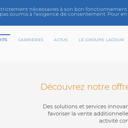
trictement nécessaires à son bon fonctionnement et/
ont pas soumis à l'exigence de consentement. Pour en 
ITS
CARRIÈRES
ACTUS
LE GROUPE LACOUR
Gestionnaire de Flotte
Découvrez notre offr
Réparateur
Réseau
Des solutions et services innovan
favoriser la vente additionnelle,
Spécialiste Vitrage
activité co