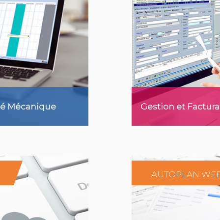
ité Mécanique
Gestion et Factura
AUTOPLAN WE
r plus
En sa