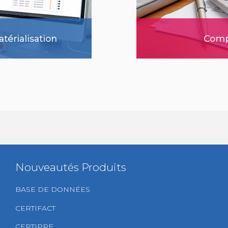
térialisation
Comp
r plus
En sa
Nouveautés Produits
BASE DE DONNÉES
CERTIFACT
CERTIPRE