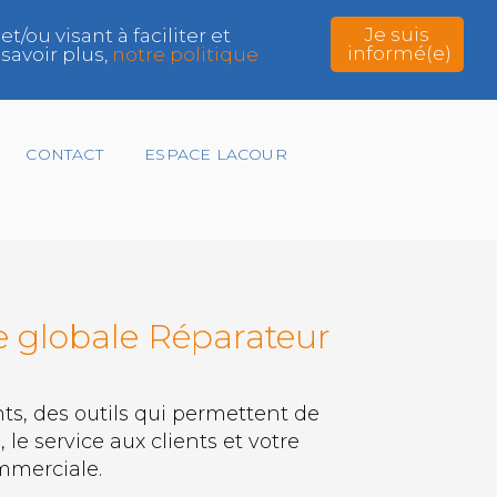
Je suis
ou visant à faciliter et
informé(e)
savoir plus,
notre politique
CONTACT
ESPACE LACOUR
e globale Réparateur
ts, des outils qui permettent de
 le service aux clients et votre
mmerciale.