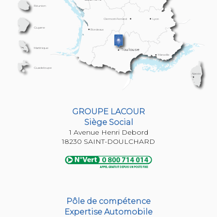
Réunion
Clermont-Ferrand
Lyon
Guyane
Bordeaux
Martinique
Toulouse
Marseille
Guadeloupe
Ajaccio
GROUPE LACOUR
Siège Social
1 Avenue Henri Debord
Pôle de compétence
Expertise Automobile