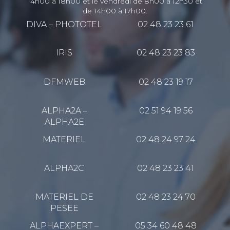
14h00 à 18h00 et le vendredi de 8h00 à 12h30 et
de 14h00 à 17h00.
DIVA – PHOTOTEL
02 48 23 23 61
IRIS
02 48 23 23 83
DFMWEB
02 48 23 19 17
ALPHA2A –
02 51 94 19 56
ALPHA2E
MATERIEL
02 48 24 97 24
ALPHA2C
02 48 23 23 41
MATERIEL DE
02 48 23 24 70
PESEE
ALPHAEXPERT –
05 34 60 48 48