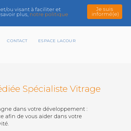
Je suis
ou visant à faciliter et
informé(e)
savoir plus,
notre politique
CONTACT
ESPACE LACOUR
diée Spécialiste Vitrage
gne dans votre développement :
ce afin de vous aider dans votre
ité.