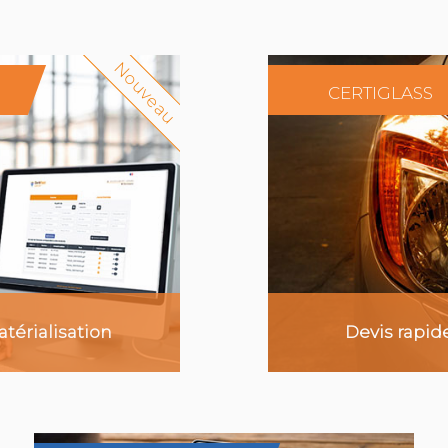
Nouveau
CERTIGLASS
r plus
En sa
térialisation
Devis rapid