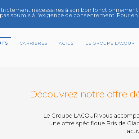
trictement nécessaires à son bon fonctionnement et/
ont pas soumis à l'exigence de consentement. Pour en 
ITS
CARRIÈRES
ACTUS
LE GROUPE LACOUR
Gestionnaire de Flotte
Découvrez notre offre dé
Réparateur
Réseau
Le Groupe LACOUR vous accompa
une offre spécifique Bris de Gla
Spécialiste Vitrage
activ