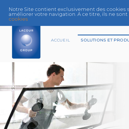
Notre Site contient exclusivement des cookies s
améliorer votre navigation. A ce titre, ils ne s
cookies
ACCUEIL
SOLUTIONS ET PRODU
Assureur
Centre Agréé VHU
Expert
Fabricant et
Distributeur Peinture