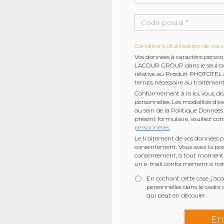
Conditions d’utilisation de vos 
Vos données à caractère personne
LACOUR GROUP dans le seul but 
relative au Produit PHOTOTEL e
temps nécessaire au traitemen
Conformément à la loi, vous dis
personnelles. Les modalités d’ex
au sein de la Politique Données 
présent formulaire, veuillez co
personnelles
Le traitement de vos données pe
consentement. Vous avez la possi
consentement, à tout moment, 
un e-mail conformément à notr
En cochant cette case, j’a
personnelles dans le cadre
qui peut en découler.