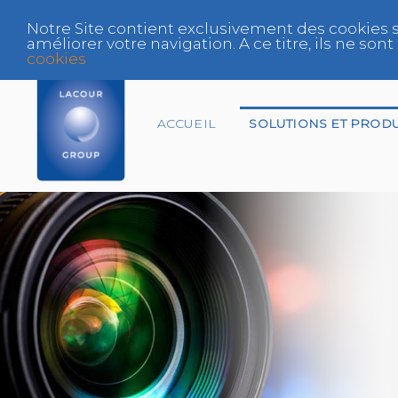
Notre Site contient exclusivement des cookies s
améliorer votre navigation. A ce titre, ils ne s
cookies
ACCUEIL
SOLUTIONS ET PRODU
Assureur
Centre Agréé VHU
Expert
Fabricant et
Distributeur Peinture