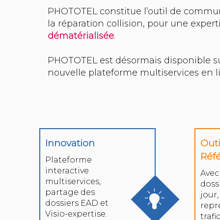
PHOTOTEL constitue l’outil de commun
la réparation collision, pour une exper
dématérialisée
.
PHOTOTEL est désormais disponible sur
Innovation
Outi
Réf
Plateforme
interactive
Avec
multiservices,
doss
partage des
jour
dossiers EAD et
repr
Visio-expertise.
trafi