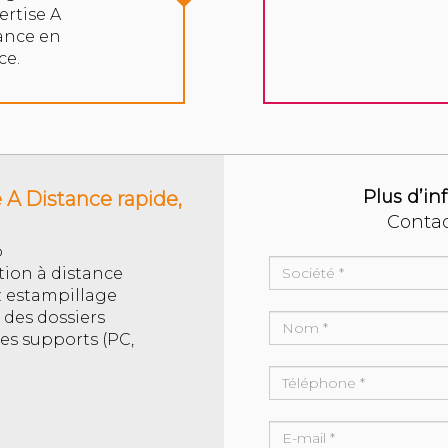
ertise A
ance en
ce.
Plus d’in
 A Distance rapide,
Conta
b
ion à distance
: estampillage
 des dossiers
les supports (PC,