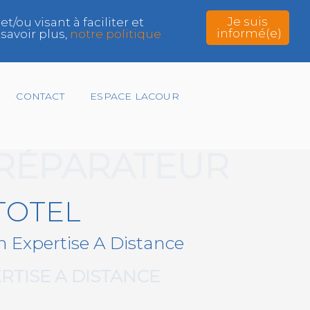
Je suis
ou visant à faciliter et
informé(e)
savoir plus,
notre politique
CONTACT
ESPACE LACOUR
 RÉPARATEUR
TOTEL
en Expertise A Distance
RTISE A DISTANCE