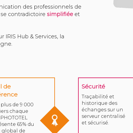
ication des professionnels de
tise contradictoire
simplifiée
et
 IRIS Hub & Services, la
l de
Sécurité
érence
Traçabilité et
historique des
 plus de 9 000
échanges sur un
iers chaque
serveur centralisé
, PHOTOTEL
et sécurisé.
ésente 65% du
c global de