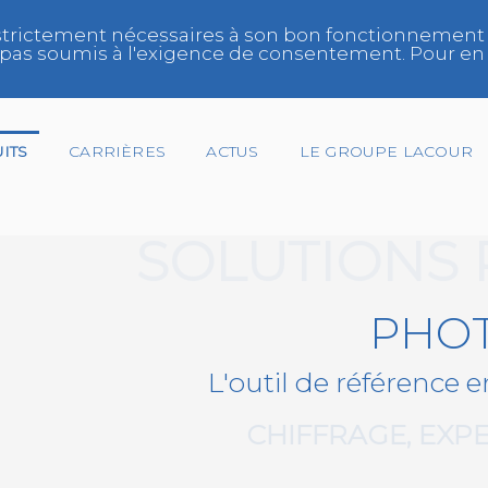
trictement nécessaires à son bon fonctionnement et/
ont pas soumis à l'exigence de consentement. Pour en 
ITS
CARRIÈRES
ACTUS
LE GROUPE LACOUR
SOLUTIONS
Gestionnaire de Flotte
PHO
Réparateur
L'outil de référence 
Réseau
CHIFFRAGE, EXPE
Spécialiste Vitrage