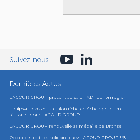
Suivez-nous
Dernières Actus
LACOUR GROUP présent au salon AD Tour en région
Equip'Auto 2025 : un salon riche en échanges et en
réussites pour LACOUR GROUP
LACOUR GROUP renouvelle sa médaille de Bronze
Octobre sportif et solidaire chez LACOUR GROUP ! 🏃