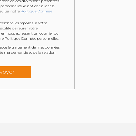
ercice de ces droits sont présentées
personnelles. Avant de valider le
nsulter notre
Politique Données
rsonnelles repose sur votre
bilité de retirer votre
en nous adressant un courrier ou
e Politique Données personnelles.
ccepte le traitement de mes données
 de ma demande et de la relation