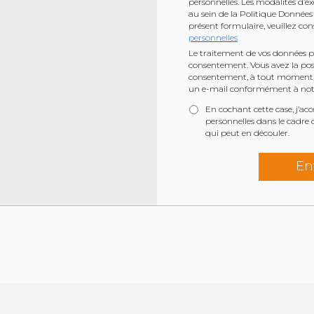
personnelles. Les modalités d’ex
au sein de la Politique Données 
présent formulaire, veuillez co
personnelles
Le traitement de vos données pe
consentement. Vous avez la possi
consentement, à tout moment, 
un e-mail conformément à notr
En cochant cette case, j’a
personnelles dans le cadre
qui peut en découler.