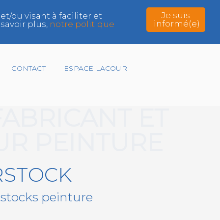
Je suis
ou visant à faciliter et
informé(e)
savoir plus,
notre politique
CONTACT
ESPACE LACOUR
FABRICANT ET
UR PEINTURE
RSTOCK
 stocks peinture