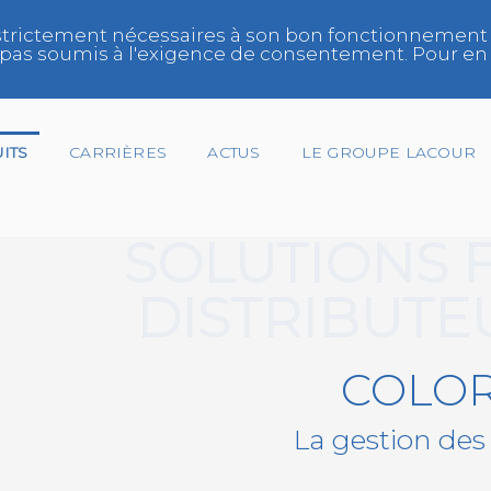
trictement nécessaires à son bon fonctionnement et/
ont pas soumis à l'exigence de consentement. Pour en 
ITS
CARRIÈRES
ACTUS
LE GROUPE LACOUR
SOLUTIONS 
DISTRIBUTE
Gestionnaire de Flotte
Réparateur
COLO
Réseau
La gestion des
Spécialiste Vitrage