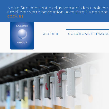
Notre Site contient exclusivement des cookies s
améliorer votre navigation. A ce titre, ils ne s
cookies
ACCUEIL
SOLUTIONS ET PRODU
Assureur
Centre Agréé VHU
Expert
Fabricant et
Distributeur Peinture