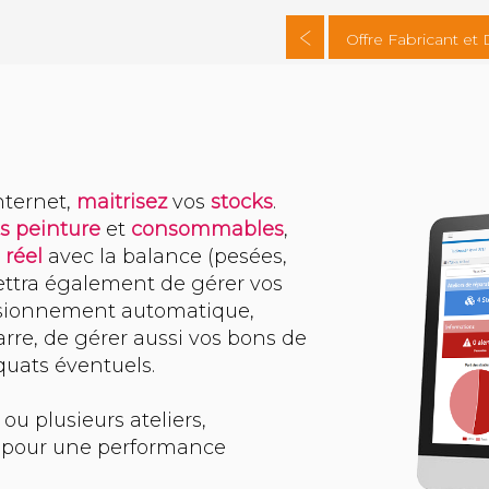
Offre Fabricant et 
nternet,
maitrisez
vos
stocks
.
s peinture
et
consommables
,
 réel
avec la balance (pesées,
ttra également de gérer vos
isionnement automatique,
re, de gérer aussi vos bons de
iquats éventuels.
ou plusieurs ateliers,
é pour une performance